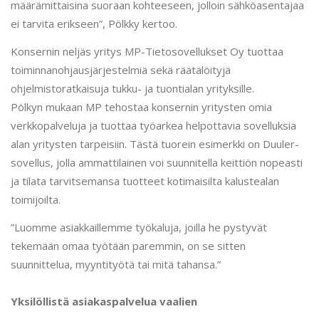
määrämittaisina suoraan kohteeseen, jolloin sähköasentajaa
ei tarvita erikseen”, Pölkky kertoo.
Konsernin neljäs yritys MP-Tietosovellukset Oy tuottaa
toiminnanohjausjärjestelmiä sekä räätälöityjä
ohjelmistoratkaisuja tukku- ja tuontialan yrityksille.
Pölkyn mukaan MP tehostaa konsernin yritysten omia
verkkopalveluja ja tuottaa työarkea helpottavia sovelluksia
alan yritysten tarpeisiin. Tästä tuorein esimerkki on Duuler-
sovellus, jolla ammattilainen voi suunnitella keittiön nopeasti
ja tilata tarvitsemansa tuotteet kotimaisilta kalustealan
toimijoilta.
”Luomme asiakkaillemme työkaluja, joilla he pystyvät
tekemään omaa työtään paremmin, on se sitten
suunnittelua, myyntityötä tai mitä tahansa.”
Yksilöllistä asiakaspalvelua vaalien