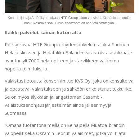
Konsernijohtaja Ari Pölkyn mukaan HTF Group aikoo vahvistaa läsnäoloaan etelän
kasvukeskuksissa. Turun showroom on osa tätä strategiaa.
Kaikki palvelut saman katon alta
Pölkky kuvaa HTF Groupia täyden palvelun taloksi. Suomen
Helakeskuksen ja Helatukku Finlandin varastoista asiakkaalle
avautuu yli 7000 helatuotteen ja -tarvikkeen valikoima
nopeilla toimituksilla.
Valaistustietoutta konserniin tuo KVS Oy, joka on konsultoiva
ja opastava, valaistukseen ja sähköön erikoistunut tukkuliike.
Se on myös älykkään ja langattoman Casambi-
valaistuksenohjausjärjestelmän ainoa jälleenmyyjä
Suomessa.
”Omana tuotantona meillä on Seinäjoella Muatoa-brändin
valopeilit sekä Osramin Ledcut-valaisimet, jotka voi tilata