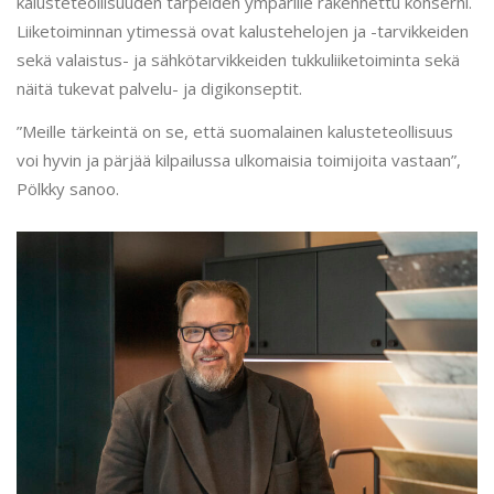
kalusteteollisuuden tarpeiden ympärille rakennettu konserni.
Liiketoiminnan ytimessä ovat kalustehelojen ja -tarvikkeiden
sekä valaistus- ja sähkötarvikkeiden tukkuliiketoiminta sekä
näitä tukevat palvelu- ja digikonseptit.
”Meille tärkeintä on se, että suomalainen kalusteteollisuus
voi hyvin ja pärjää kilpailussa ulkomaisia toimijoita vastaan”,
Pölkky sanoo.