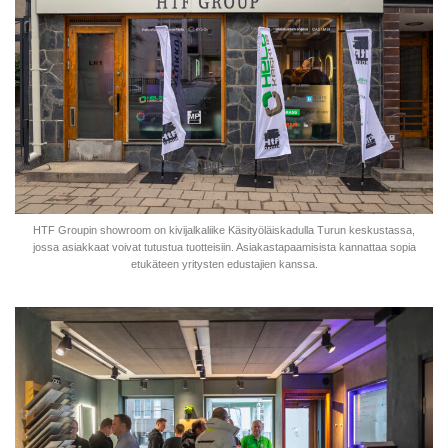
HTF Groupin showroom on kivijalkaliike Käsityöläiskadulla Turun keskustassa,
jossa asiakkaat voivat tutustua tuotteisiin. Asiakastapaamisista kannattaa sopia
etukäteen yritysten edustajien kanssa.