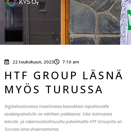
22 toukokuun, 2023
7:10 am
HTF GROUP LÄSNÄ
MYÖS TURUSSA
Digitalisoituvassa maailmassa kasvokkain tapahtuvalle
asiakaspalvelulle on edelleen paikkansa. Siksi kotimaista
kaluste- ja rakennusteollisuutta palvelevalla HTF Groupilla on
Turussa oma showroominsa.