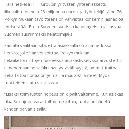
Tällä hetkellä HTF Groupin yritysten yhteenlaskettu
liikevaihto on noin 23 miljoonaa euroa, ja työntekijöitä on 76.
Pölkyn mukaan tavoitteena on vahvistaa konsernin läsnäoloa
entisestään Etelä-Suomen suurissa kaupungeissa ja kasvaa
Suomen suurimmaksi helatoimijaksi.
Samalla vaalitaan sitä, että asiakkaalla on aina tiedossa
henkilö, jolle hän voi soittaa. Pölkyn mukaan
helaliiketoimintojen tuoreessa asiakaskyselyssä arvostettiin
nimenomaan henkilökunnan ystävällisyyttä, ammattitaitoa
sekä taitoa hoitaa ongelma- ja muutostilanteet. Myös
tuotteiden laatu sai kiitosta.
”Lisäksi toimitusten nopeus on kilpailuvalttimme. Kun asiakas
tilaa Seinäjoen varastoltamme jotain, tuote on hänellä
kahden päivän sisällä.”