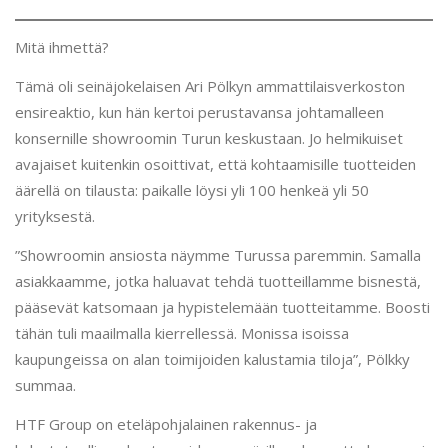
Mitä ihmettä?
Tämä oli seinäjokelaisen Ari Pölkyn ammattilaisverkoston
ensireaktio, kun hän kertoi perustavansa johtamalleen
konsernille showroomin Turun keskustaan. Jo helmikuiset
avajaiset kuitenkin osoittivat, että kohtaamisille tuotteiden
äärellä on tilausta: paikalle löysi yli 100 henkeä yli 50
yrityksestä.
”Showroomin ansiosta näymme Turussa paremmin. Samalla
asiakkaamme, jotka haluavat tehdä tuotteillamme bisnestä,
pääsevät katsomaan ja hypistelemään tuotteitamme. Boosti
tähän tuli maailmalla kierrellessä. Monissa isoissa
kaupungeissa on alan toimijoiden kalustamia tiloja”, Pölkky
summaa.
HTF Group on eteläpohjalainen rakennus- ja