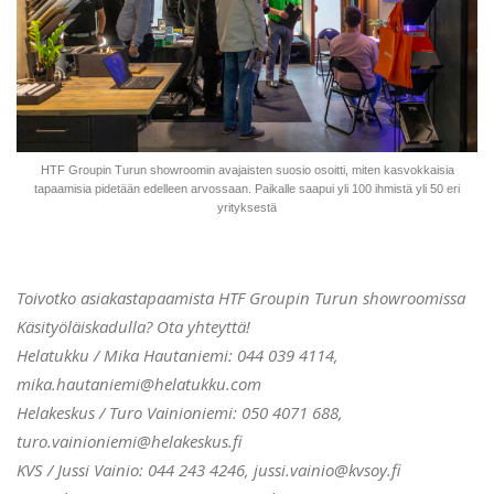
HTF Groupin Turun showroomin avajaisten suosio osoitti, miten kasvokkaisia
tapaamisia pidetään edelleen arvossaan. Paikalle saapui yli 100 ihmistä yli 50 eri
yrityksestä
Toivotko asiakastapaamista HTF Groupin Turun showroomissa
Käsityöläiskadulla? Ota yhteyttä!
Helatukku / Mika Hautaniemi: 044 039 4114,
mika.hautaniemi@helatukku.com
Helakeskus / Turo Vainioniemi: 050 4071 688,
turo.vainioniemi@helakeskus.fi
KVS / Jussi Vainio: 044 243 4246, jussi.vainio@kvsoy.fi