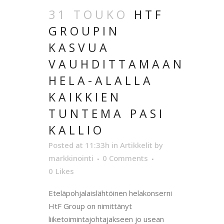
31 TOUKO
HTF
GROUPIN
KASVUA
VAUHDITTAMAAN
HELA-ALALLA
KAIKKIEN
TUNTEMA PASI
KALLIO
Posted at 11:33h
in
Artikkelit
by
markkinointi
0 Comments
0
Likes
Eteläpohjalaislähtöinen helakonserni
HtF Group on nimittänyt
liiketoimintajohtajakseen jo usean